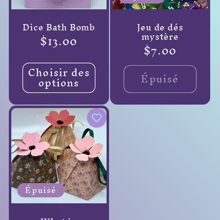
Dice Bath Bomb
Jeu de dés
mystère
Prix
$13.00
Prix
$7.00
habituel
habituel
Choisir des
Épuisé
options
Épuisé