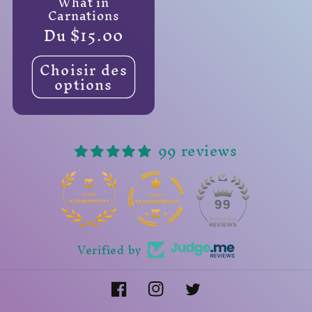
What in
Carnations
Prix
Du $15.00
habituel
Choisir des
options
99 reviews
14
99
Verified by
Facebook
Instagram
Twitter