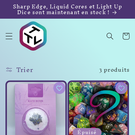
et
Sharp Edge, Liquid Cores et Light Up
passer
Dice sont maintenant en stock !
au
contenu
Panie
Trier
3 produits
Épuisé