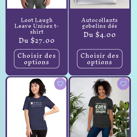
Loot Laugh
Autocollants
Leave Unisex t-
gobelins dés
shirt
Prix
Du $4.00
Prix
Du $27.00
habituel
habituel
Choisir des
Choisir des
options
options