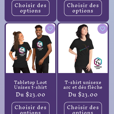
Choisir des
Choisir des
options
options
Tabletop Loot
T-shirt unisexe
Unisex t-shirt
arc et dés flèche
Prix
Du $23.00
Prix
Du $23.00
habituel
habituel
Choisir des
Choisir des
options
options