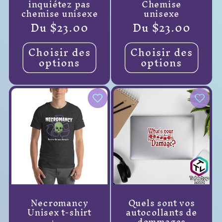
inquiétez pas
Chemise
chemise unisexe
unisexe
Prix
Du $23.00
Prix
Du $23.00
habituel
habituel
Choisir des
Choisir des
options
options
Necromancy
Quels sont vos
Unisex t-shirt
autocollants de
dommages