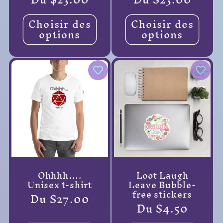
habituel
habituel
Choisir des
Choisir des
options
options
Ohhhh….
Loot Laugh
Unisex t-shirt
Leave Bubble-
free stickers
Prix
Du $27.00
Prix
Du $4.50
habituel
habituel