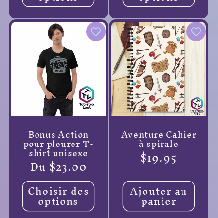
Bonus Action
Aventure Cahier
pour pleurer T-
à spirale
shirt unisexe
Prix
$19.95
Prix
Du $23.00
habituel
habituel
Choisir des
Ajouter au
options
panier