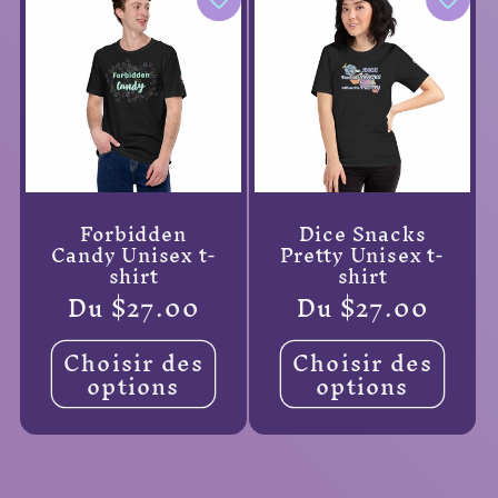
Forbidden
Dice Snacks
Candy Unisex t-
Pretty Unisex t-
shirt
shirt
Prix
Du $27.00
Prix
Du $27.00
habituel
habituel
Choisir des
Choisir des
options
options