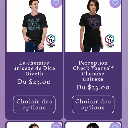
La chemise
Perception
unisexe de Dice
Check Yourself
Giveth
Chemise
unisexe
Prix
Du $23.00
Prix
Du $23.00
habituel
habituel
Choisir des
Choisir des
options
options