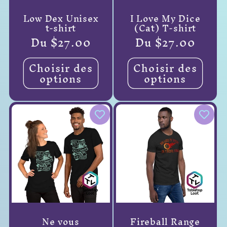
Low Dex Unisex
I Love My Dice
t-shirt
(Cat) T-shirt
Prix
Du $27.00
Prix
Du $27.00
habituel
habituel
Choisir des
Choisir des
options
options
Ne vous
Fireball Range