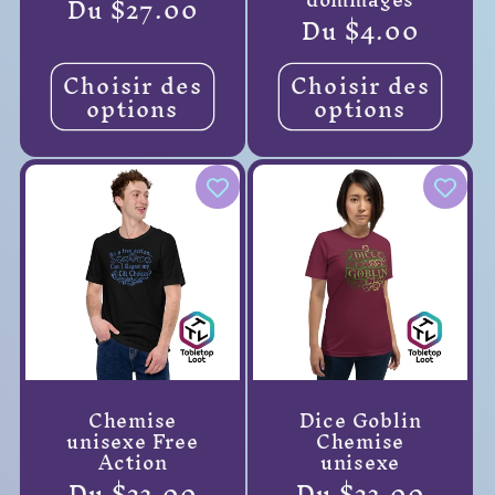
Prix
Du $27.00
Prix
Du $4.00
habituel
habituel
Choisir des
Choisir des
options
options
Chemise
Dice Goblin
unisexe Free
Chemise
Action
unisexe
Prix
Du $23.00
Prix
Du $23.00